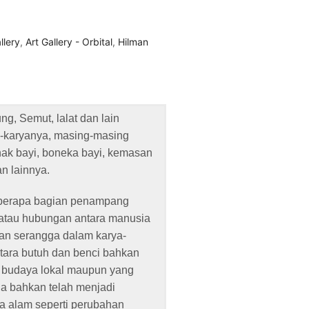
llery
,
Art Gallery - Orbital
,
Hilman
g, Semut, lalat dan lain
-karyanya, masing-masing
nak bayi, boneka bayi, kemasan
n lainnya.
eberapa bagian penampang
si atau hubungan antara manusia
an serangga dalam karya-
tara butuh dan benci bahkan
m budaya lokal maupun yang
ga bahkan telah menjadi
a alam seperti perubahan