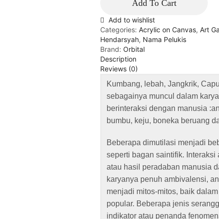
Add To Cart
Add to wishlist
Categories:
Acrylic on Canvas
,
Art Ga
Hendarsyah
,
Nama Pelukis
Brand:
Orbital
Description
Reviews (0)
Kumbang, lebah, Jangkrik, Capun
sebagainya muncul dalam karya
berinteraksi dengan manusia :a
bumbu, keju, boneka beruang da
Beberapa dimutilasi menjadi b
seperti bagan saintifik. Interak
atau hasil peradaban manusia d
karyanya penuh ambivalensi, an
menjadi mitos-mitos, baik dala
popular. Beberapa jenis serang
indikator atau penanda fenomen