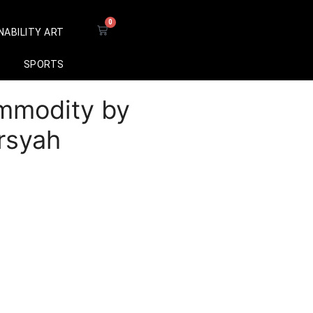
0
NABILITY ART
SPORTS
ommodity by
rsyah