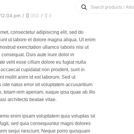
 12:04 pm
/
350
/
0
met, consectetur adipisicing elit, sed do
unt ut labore et dolore magna aliqua. Ut enim
ostrud exercitation ullamco laboris nisi ut
consequat. Duis aute irure dolor in
te velit esse cillum dolore eu fugiat nulla
t occaecat cupidatat non proident, sunt in
nt mollit anim id est laborum. Sed ut
 iste natus error sit voluptatem accusantium
 totam rem aperiam, eaque ipsa quae ab illo
uasi architecto beatae vitae.
Nemo enim ipsam voluptatem quia voluptas sit
 fugit, sed quia consequuntur magni dolores
atem sequi nesciunt. Neque porro quisquam