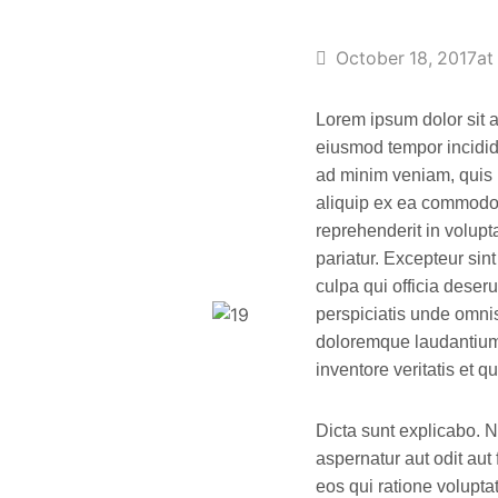
October 18, 2017
at
Lorem ipsum dolor sit a
eiusmod tempor incidid
ad minim veniam, quis n
aliquip ex ea commodo 
reprehenderit in volupta
pariatur. Excepteur sin
culpa qui officia deseru
perspiciatis unde omnis
doloremque laudantium,
inventore veritatis et q
Dicta sunt explicabo. 
aspernatur aut odit aut
eos qui ratione volupt