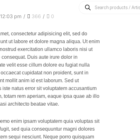
 12:03 pm
/
366
/
0
met, consectetur adipisicing elit, sed do
unt ut labore et dolore magna aliqua. Ut enim
ostrud exercitation ullamco laboris nisi ut
consequat. Duis aute irure dolor in
te velit esse cillum dolore eu fugiat nulla
t occaecat cupidatat non proident, sunt in
nt mollit anim id est laborum. Sed ut
 iste natus error sit voluptatem accusantium
 totam rem aperiam, eaque ipsa quae ab illo
uasi architecto beatae vitae.
Nemo enim ipsam voluptatem quia voluptas sit
 fugit, sed quia consequuntur magni dolores
atem sequi nesciunt. Neque porro quisquam