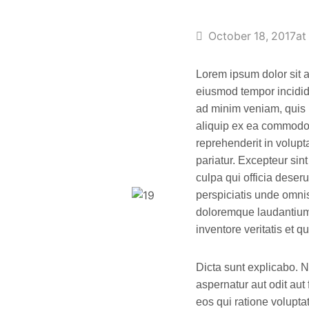
October 18, 2017
at
Lorem ipsum dolor sit a
eiusmod tempor incidid
ad minim veniam, quis n
aliquip ex ea commodo 
reprehenderit in volupta
pariatur. Excepteur sin
culpa qui officia deseru
perspiciatis unde omnis
doloremque laudantium,
inventore veritatis et q
Dicta sunt explicabo. 
aspernatur aut odit aut
eos qui ratione volupt