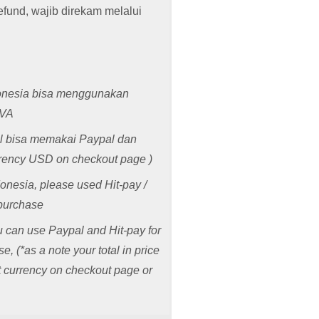
refund, wajib direkam melalui
donesia bisa menggunakan
 VA
al bisa memakai Paypal dan
rrency USD on checkout page )
donesia, please used Hit-pay /
purchase
ou can use Paypal and Hit-pay for
 (*as a note your total in price
t currency on checkout page or