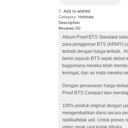
Add to wishlist
Category:
Hobbies
Description
Reviews (0)
Album Proof BTS Standard seba
para penggemar BTS (ARMY) ya
terbaik dengan harga terbaik. A
berisi sejarah BTS sejak debut
bagaimana mereka telah membu
keringat, dan air mata mereka se
Dengan penawaran harga terbaik
Proof BTS Compact dan mendapa
100% produk original dengan j
mengembalikan dana secara penu
replika/tidak asli. Untuk proses 
video sejak saat kotak dibuka.