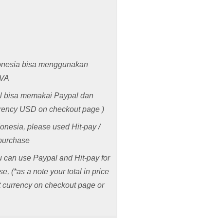
donesia bisa menggunakan
 VA
al bisa memakai Paypal dan
rrency USD on checkout page )
donesia, please used Hit-pay /
purchase
ou can use Paypal and Hit-pay for
 (*as a note your total in price
t currency on checkout page or