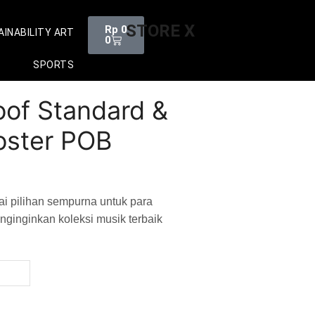
STORE X
Rp
0
INABILITY ART
0
SPORTS
of Standard &
Poster POB
i pilihan sempurna untuk para
inginkan koleksi musik terbaik