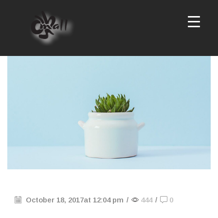
October 18, 2017
at 12:04 pm
/
444
/
0